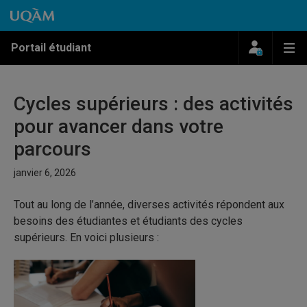
Passer au contenu
Accéder au menu principal
Accéder à la recherche
Passer au contenu
Accéder au menu principal
Menu
Me
Portail étudiant
Cycles supérieurs : des activités
pour avancer dans votre
parcours
janvier 6, 2026
Tout au long de l’année, diverses activités répondent aux
besoins des étudiantes et étudiants des cycles
supérieurs. En voici plusieurs :