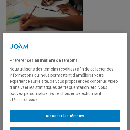
Rédaction collective inspirée de
Thèsez-vous!
Préférences en matière de témoins
Besoin d’un coup de pouce pour avancer dans vos travaux
Nous utilisons des témoins (cookies) afin de collecter des
de maîtrise ou de doctorat?
informations qui nous permettent d’améliorer votre
Venez profiter d’un espace de rédaction structuré et
expérience sur le site, de vous proposer des contenus vidéo,
d’analyser les statistiques de fréquentation, etc. Vous
convivial, pensé pour stimuler votre concentration et votre
pouvez personnaliser votre choix en sélectionnant
motivation
« Préférences ».
Tous les lundis et vendredis entre 9h et 12h et entre 13h
et 16h, venez travailler à la bibliothèque des sciences.
Autoriser les témoins
Apporter votre tasse, il y a du café!