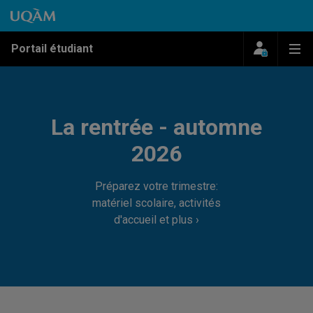
Passer au contenu
Accéder au menu principal
Accéder à la recherche
Passer au contenu
Accéder au menu principal
Menu
Me
Portail étudiant
La rentrée - automne
2026
Préparez votre trimestre:
matériel scolaire, activités
d'accueil et plus ›