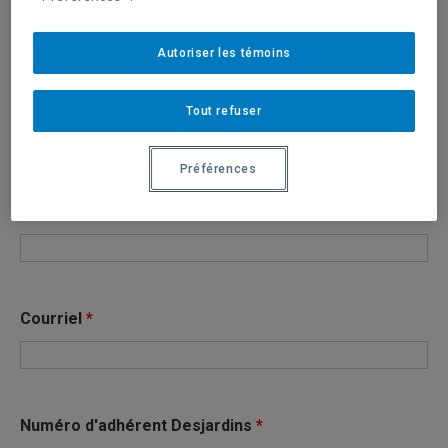
Autoriser les témoins
Date de naissance
*
Tout refuser
Préférences
Code permanent
*
Courriel
*
Numéro d'adhérent Desjardins
*