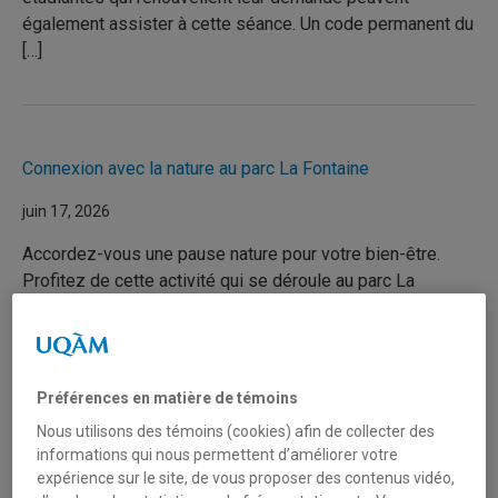
également assister à cette séance. Un code permanent du
[…]
Connexion avec la nature au parc La Fontaine
juin 17, 2026
Accordez-vous une pause nature pour votre bien-être.
Profitez de cette activité qui se déroule au parc La
Fontaine. À travers des échanges, des exercices
expérientiels et une marche sensorielle, vous allez
pouvoir explorer votre relation à la nature et à découvrir
ses bienfaits sur la santé mentale et le bien-être. Vous
Préférences en matière de témoins
verrez aussi comment intégrer […]
Nous utilisons des témoins (cookies) afin de collecter des
informations qui nous permettent d’améliorer votre
expérience sur le site, de vous proposer des contenus vidéo,