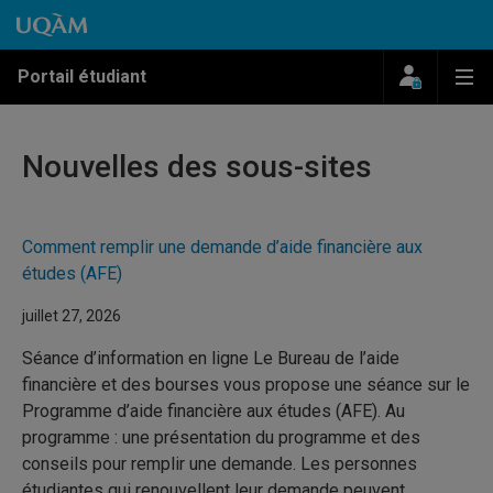
Passer au contenu
Accéder au menu principal
Accéder à la recherche
Passer au contenu
Accéder au menu principal
Menu
Me
Portail étudiant
Nouvelles des sous-sites
Comment remplir une demande d’aide financière aux
études (AFE)
juillet 27, 2026
Séance d’information en ligne Le Bureau de l’aide
financière et des bourses vous propose une séance sur le
Programme d’aide financière aux études (AFE). Au
programme : une présentation du programme et des
conseils pour remplir une demande. Les personnes
étudiantes qui renouvellent leur demande peuvent