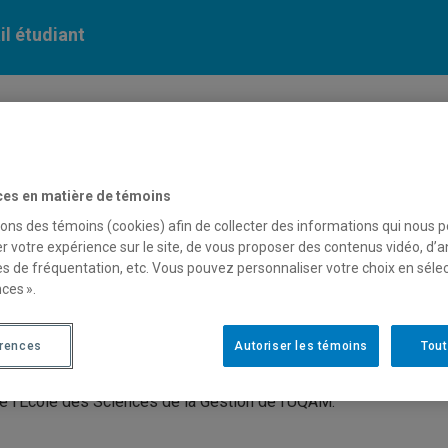
il étudiant
 ressources
Vie étudiante
ces en matière de témoins
sons des témoins (cookies) afin de collecter des informations qui nous 
r votre expérience sur le site, de vous proposer des contenus vidéo, d’a
es de fréquentation, etc. Vous pouvez personnaliser votre choix en séle
ces ».
érences
Autoriser les témoins
Tout
de l’École des Sciences de la Gestion de l’UQAM.