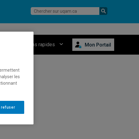
Connexions rapides
Mon Portail
permettent
nalyser les
ctionnant
 refuser