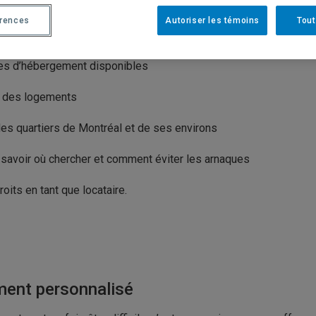
prendre le marché locatif et faciliter vos démarches.
érences
Autoriser les témoins
Tout
pes d’hébergement disponibles
x des logements
es quartiers de Montréal et de ses environs
savoir où chercher et comment éviter les arnaques
oits en tant que locataire.
ent personnalisé