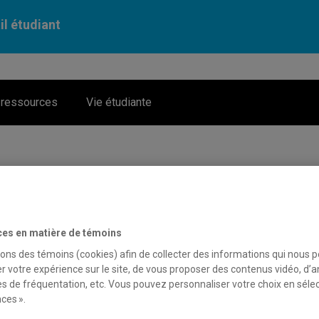
il étudiant
 ressources
Vie étudiante
de logement
ces en matière de témoins
sons des témoins (cookies) afin de collecter des informations qui nous 
r votre expérience sur le site, de vous proposer des contenus vidéo, d’a
 juillet 2026
es de fréquentation, etc. Vous pouvez personnaliser votre choix en séle
ces ».
ment à Montréal? Prenez part à ce webinaire en ligne, le 29 jui