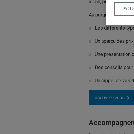
à 15h, pour mieux com
Préf
Au programme :
Les différents ty
Un aperçu des pri
Une présentation d
Des conseils pour 
Un rappel de vos dr
Inscrivez-vous
Accompagnem