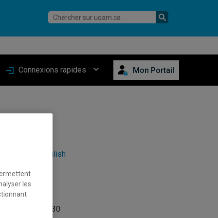
Connexions rapides
Mon Portail
English
permettent
nalyser les
ctionnant
llet 2026 de 13h30