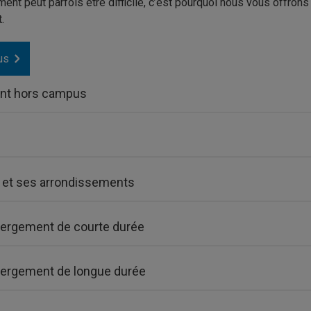
ent peut parfois être difficile, c’est pourquoi nous vous offrons
.
us
ent hors campus
l et ses arrondissements
ergement de courte durée
ergement de longue durée