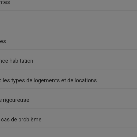
ntes
des!
nce habitation
c les types de logements et de locations
te rigoureuse
en cas de problème