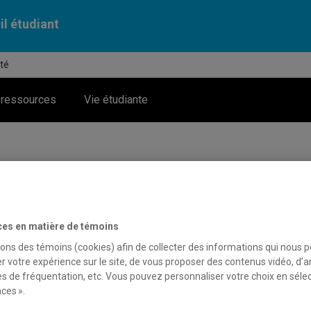
il étudiant
été
 ressources
Vie étudiante
os horaires d’été
ces en matière de témoins
ivale, les équipes des Services à la réussite et à la vie étudian
sons des témoins (cookies) afin de collecter des informations qui nous 
s accompagner.
r votre expérience sur le site, de vous proposer des contenus vidéo, d’a
es de fréquentation, etc. Vous pouvez personnaliser votre choix en séle
est fermé
tous les vendredis entre le 22 juin et le 28 août ain
ces ».
1er juillet.