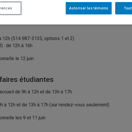
érences
Autoriser les témoins
Tout
de financière et des bourses
à 12h (514 987-3135, options 1 et 2)
) : de 12h à 16h
nnelle le 12 juin
faires étudiantes
 accueil de 9h à 12h et de 13h à 17h
 9h à 12h et de 13h à 17h (sur rendez-vous seulement)
nnelle les 9 et 11 juin