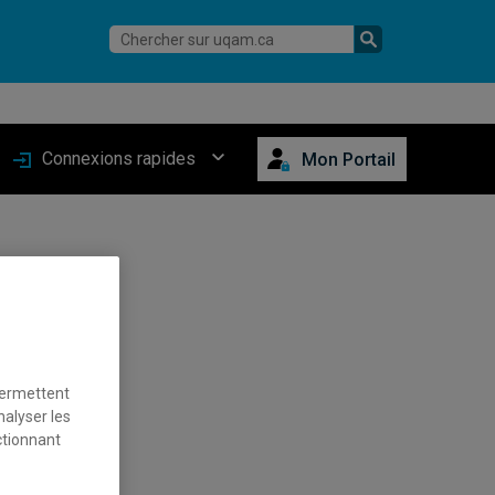
Connexions rapides
Mon Portail
te demeurent
permettent
nalyser les
ctionnant
si que les