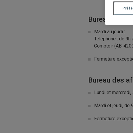
Préf
Bureau de l’ai
Mardi au jeudi :
Téléphone : de 9h 
Comptoir (AB-4200
Fermeture exceptio
Bureau des af
Lundi et mercredi,
Mardi et jeudi, de
Fermeture exceptio