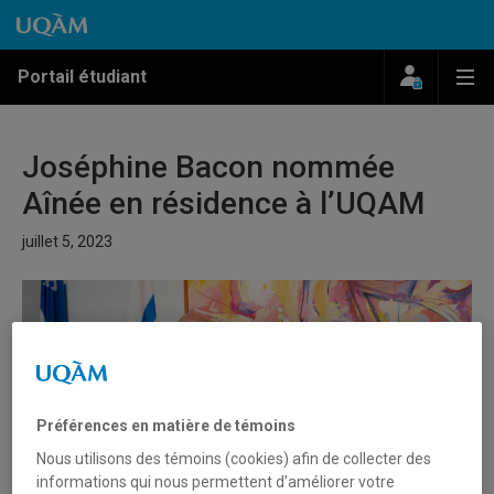
Passer au contenu
Accéder au menu principal
Accéder à la recherche
Passer au contenu
Accéder au menu principal
Menu
Me
Portail étudiant
Joséphine Bacon nommée
Aînée en résidence à l’UQAM
juillet 5, 2023
Préférences en matière de témoins
Nous utilisons des témoins (cookies) afin de collecter des
informations qui nous permettent d’améliorer votre