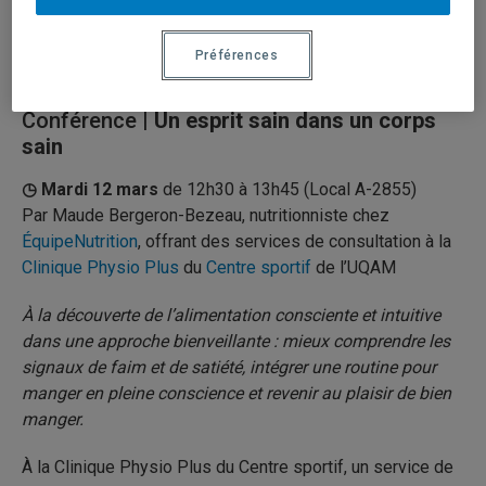
Préférences
⬛ ATELIERS ET CONFÉRENCES
Conférence
| Un esprit sain dans un corps
sain
◷ Mardi 12 mars
de 12h30 à 13h45 (Local A-2855)
Par Maude Bergeron-Bezeau, nutritionniste chez
ÉquipeNutrition
, offrant des services de consultation à la
Clinique Physio Plus
du
Centre sportif
de l’UQAM
À la découverte de l’alimentation consciente et intuitive
dans une approche bienveillante : mieux comprendre les
signaux de faim et de satiété, intégrer une routine pour
manger en pleine conscience et revenir au plaisir de bien
manger.
À la Clinique Physio Plus du Centre sportif, un service de