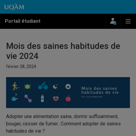
Passer au contenu
Accéder au menu principal
Accéder à la recherche
Passer au contenu
Accéder au menu principal
Menu
Me
Portail étudiant
Mois des saines habitudes de
vie 2024
février 28, 2024
Adopter une alimentation saine, dormir suffisamment,
bouger, cesser de fumer…Comment adopter de saines
habitudes de vie ?