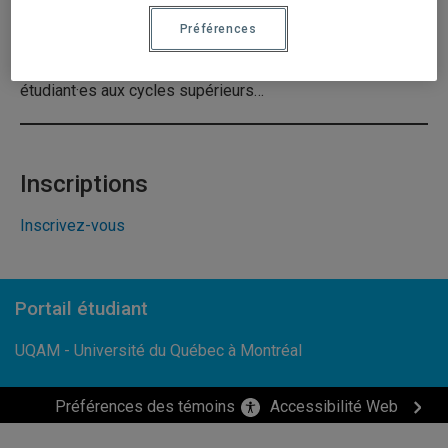
➥ Plans d’action et stratégies ajustés à votre domaine
Préférences
d’études ou votre propre contexte pour certains ateliers :
étudiant·es, étudiant·es provenant de l’international,
étudiant·es aux cycles supérieurs…
Inscriptions
Inscrivez-vous
Portail étudiant
UQAM - Université du Québec à Montréal
Préférences des témoins
Accessibilité Web