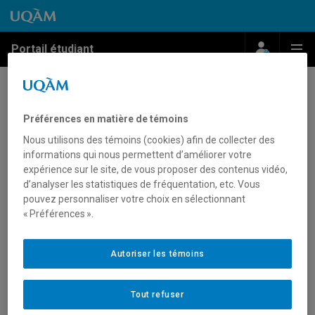
Passer au contenu
Accéder au menu principal
Accéder à la recherche
Passer au contenu
Accéder au menu principal
Menu
Me
Portail étudiant
Ateliers sur le CV, l’entrevue et
Préférences en matière de témoins
les stratégies de recherche
Nous utilisons des témoins (cookies) afin de collecter des
d’emploi
informations qui nous permettent d’améliorer votre
expérience sur le site, de vous proposer des contenus vidéo,
juillet 6, 2023
d’analyser les statistiques de fréquentation, etc. Vous
pouvez personnaliser votre choix en sélectionnant
À chaque trimestre, notre équipe de professionnels en
« Préférences ».
information scolaire et insertion professionnelle offre des
ateliers sur différents thèmes en employabilité et vous
Autoriser les témoins
accompagne dans votre démarche de recherche d’emploi.
➥ Tout sur les types de CV et les questions posées en
Tout refuser
entrevue