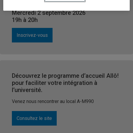
Ou assister en ligne
Mercredi 2 septembre 2026
19h à 20h
Inscrivez-vous
Découvrez le programme d’accueil Allô!
pour faciliter votre intégration à
l’université.
Venez nous rencontrer au local A-M990
Consultez le site