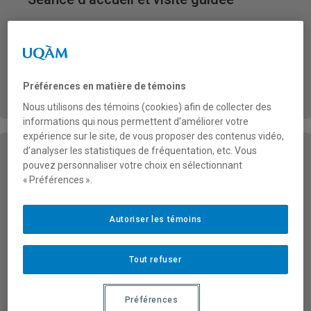
Lieu de rencontre:
Agora du pavillon Judith-Jasmin
Inscrivez-vous!
Préférences en matière de témoins
Nous utilisons des témoins (cookies) afin de collecter des
informations qui nous permettent d’améliorer votre
expérience sur le site, de vous proposer des contenus vidéo,
d’analyser les statistiques de fréquentation, etc. Vous
pouvez personnaliser votre choix en sélectionnant
Atelier: « Bien débuter son parcours à
« Préférences ».
l’UQAM »
Lundi 31 août 2026
Autoriser les témoins
12h30 à 13h30
Tout refuser
Inscrivez-vous
Préférences