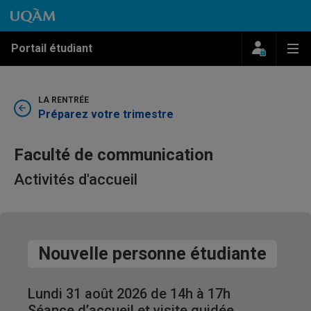
Passer au contenu
Accéder au menu principal
Accéder à la recherche
Passer au contenu
Accéder au menu principal
Menu
Me
Portail étudiant
LA RENTRÉE
Préparez votre trimestre
Faculté de communication
Activités d'accueil
Nouvelle personne étudiante
Lundi 31 août 2026 de 14h à 17h
Séance d’accueil et visite guidée