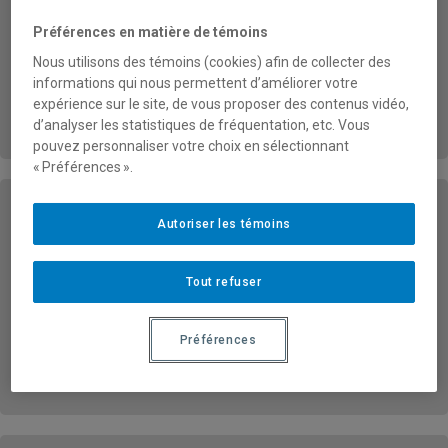
Préférences en matière de témoins
Lieu de rencontre:
Pavillon Sherbrooke (SH)
Nous utilisons des témoins (cookies) afin de collecter des
informations qui nous permettent d’améliorer votre
Inscrivez-vous!
expérience sur le site, de vous proposer des contenus vidéo,
d’analyser les statistiques de fréquentation, etc. Vous
pouvez personnaliser votre choix en sélectionnant
« Préférences ».
Autoriser les témoins
Atelier: « Bien débuter son parcours à
l’UQAM »
Tout refuser
Du 31 août au 3 septembre 2026
Préférences
Horaires et inscription