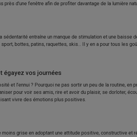
lus près d’une fenêtre afin de profiter davantage de la lumière natu
sédentarité entraîne un manque de stimulation et une baisse de vi
port, bottes, patins, raquettes, skis… Il y en a pour tous les goûts
t égayez vos journées
ité et l’ennui ? Pourquoi ne pas sortir un peu de la routine, en p
niser pour voir ses amis, rire et avoir du plaisir, se dorloter, éc
faisant vivre des émotions plus positives.
re moins grise en adoptant une attitude positive, constructive e