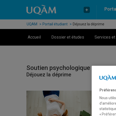
Passer au contenu
Accéder au menu principal
Accéder à la recherche
Porta
UQAM
Portail étudiant
Déjouez la déprime
Accueil
Dossier et études
Services et
Soutien psychologique
Déjouez la déprime
Préféren
Nous utili
d’améliore
statistiqu
« Préféren