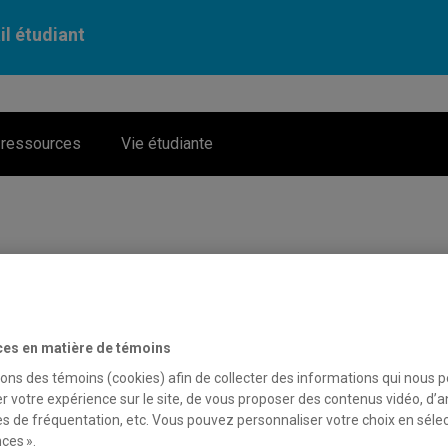
il étudiant
 ressources
Vie étudiante
ces en matière de témoins
Vous ressentez un «down», un manque de motivation ou un 
sons des témoins (cookies) afin de collecter des informations qui nous 
manquer d’énergie et d’entrain ? Vous vous sentez impati
r votre expérience sur le site, de vous proposer des contenus vidéo, d’a
de déprime.
es de fréquentation, etc. Vous pouvez personnaliser votre choix en séle
ces ».