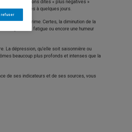
equel les émotions dites « plus négatives »
e quelques heures à quelques jours.
 refuser
synonyme de déprime. Certes, la diminution de la
u d’énergie, de la fatigue ou encore une humeur
re. La dépression, qu’elle soit saisonnière ou
tômes beaucoup plus profonds et intenses que la
nce de ses indicateurs et de ses sources, vous