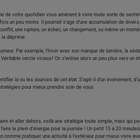
e de votre quotidien vous amènent à vivre toute sorte de sentimen
fois un peu moins. Il pourrait s’agir d’une accumulation de divers 
n conflit, une rupture, un échec, un changement, ou même un mome
 la déprime.
umeur. Par exemple, l’hiver avec son manque de lumière, la sédent
éritable cercle vicieux! On s’enlise alors un peu plus vers un 
ntifier la ou les sources de cet état. S’agit-il d’un événement, 
s stratégies pour mieux prendre soin de vous.
ire et aller dehors, voilà une stratégie toute simple, mais qui pe
faire le plein d’énergie pour la journée ! Un petit 15 à 20 minute
rien comme pratiquer une activité à l’extérieur pour mieux vivre av