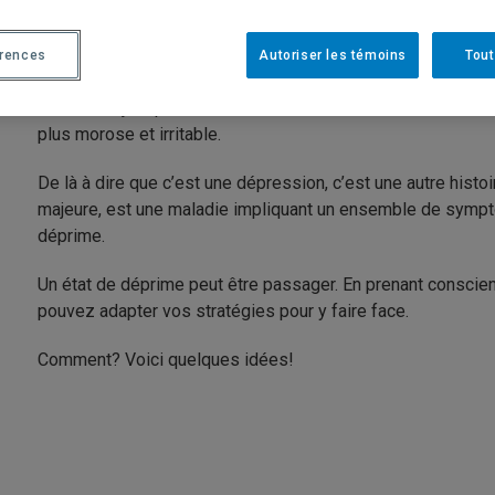
On peut définir la déprime comme un état passager durant l
prennent le dessus, et cela, pendant des périodes allant d
érences
Autoriser les témoins
Tout
Contrairement à ce qu’on entend parfois, l’hiver n’est pas 
lumière du jour peut entraîner une certaine baisse du nivea
plus morose et irritable.
De là à dire que c’est une dépression, c’est une autre histoi
majeure, est une maladie impliquant un ensemble de symp
déprime.
Un état de déprime peut être passager. En prenant conscie
pouvez adapter vos stratégies pour y faire face.
Comment? Voici quelques idées!