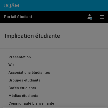
Passer au contenu
Accéder au menu principal
Accéder à la recherche
Passer au contenu
Accéder au menu principal
Menu
Me
Portail étudiant
Implication étudiante
Présentation
Wiki
Associations étudiantes
Groupes étudiants
Cafés étudiants
Médias étudiants
Communauté bienveillante