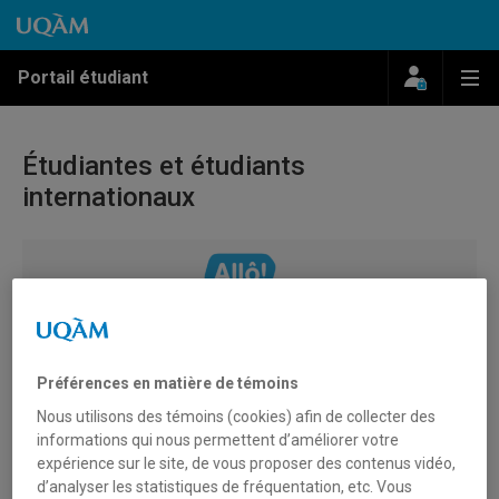
Passer au contenu
Accéder au menu principal
Accéder à la recherche
Passer au contenu
Accéder au menu principal
Menu
Me
Portail étudiant
Étudiantes et étudiants
internationaux
Le programme Allô! est là pour vous accueillir et vous
Préférences en matière de témoins
accompagner dans votre intégration dans votre nouvelle
communauté universitaire. Nous proposons plusieurs
Nous utilisons des témoins (cookies) afin de collecter des
activités et ateliers tout au long de l’année, ainsi qu’une
informations qui nous permettent d’améliorer votre
expérience sur le site, de vous proposer des contenus vidéo,
programmation spéciale pour la rentrée, incluant des
d’analyser les statistiques de fréquentation, etc. Vous
activités, des ateliers et des visites de quartier, et ce dès