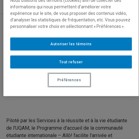
Nous utilisons des témoins (cookies) afin de collecter des
Nous joindre
informations qui nous permettent d’améliorer votre
expérience sur le site, de vous proposer des contenus vidéo,
d’analyser les statistiques de fréquentation, etc. Vous pouvez
personnaliser votre choix en sélectionnant « Préférences ».
Programme d’accueil de la communauté
étudiante internationale – ALLÔ!
Autoriser les témoins
English
Tout refuser
Préférences
Piloté par les Services à la réussite et à la vie étudiante
de l’UQAM, le Programme d’accueil de la communauté
étudiante internationale – Allô! facilite l’arrivée et