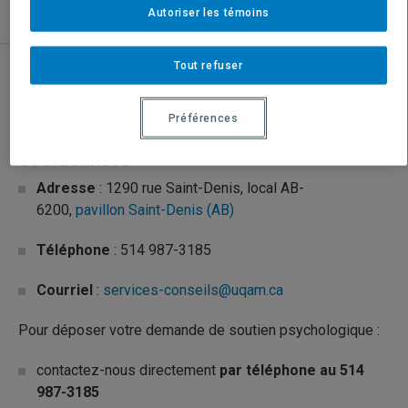
Nous joindre
Autoriser les témoins
Tout refuser
Nous joindre
Préférences
Coordonnées
Adresse
: 1290 rue Saint-Denis, local AB-
6200,
pavillon Saint-Denis (AB)
Téléphone
: 514 987-3185
Courriel
:
services-conseils@uqam.ca
Pour déposer votre demande de soutien psychologique :
contactez-nous directement
par téléphone au 514
987-3185