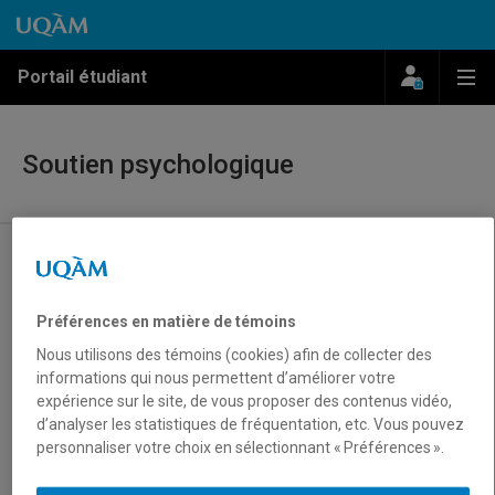
Passer au contenu
Accéder au menu principal
Accéder à la recherche
Passer au contenu
Accéder au menu principal
Menu
Me
Portail étudiant
Soutien psychologique
Présentation
Besoin d’aide
Préférences en matière de témoins
Formations, ateliers et conférences
Nous utilisons des témoins (cookies) afin de collecter des
Consultation individuelle
informations qui nous permettent d’améliorer votre
expérience sur le site, de vous proposer des contenus vidéo,
Consultation en couple
d’analyser les statistiques de fréquentation, etc. Vous pouvez
Pairs aidants Korsa
personnaliser votre choix en sélectionnant « Préférences ».
Réseau Sentinelles UQAM