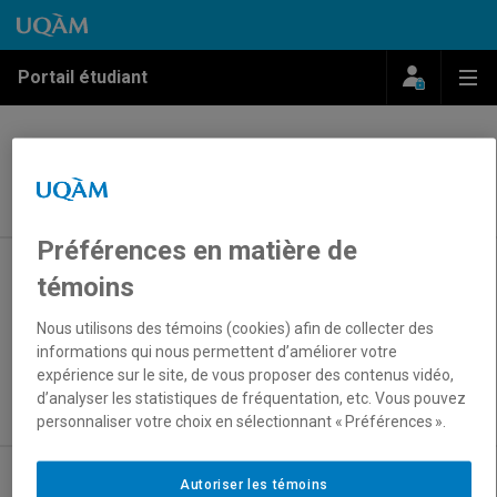
Passer au contenu
Accéder au menu principal
Accéder à la recherche
Passer au contenu
Accéder au menu principal
Menu
Me
Portail étudiant
Assurances étudiantes
Préférences en matière de
Présentation
témoins
Étudiantes et étudiants québécois
Nous utilisons des témoins (cookies) afin de collecter des
Étudiantes et étudiants d’origine canadienne (hors
informations qui nous permettent d’améliorer votre
Québec)
expérience sur le site, de vous proposer des contenus vidéo,
d’analyser les statistiques de fréquentation, etc. Vous pouvez
Étudiantes et étudiants internationaux
personnaliser votre choix en sélectionnant « Préférences ».
Autoriser les témoins