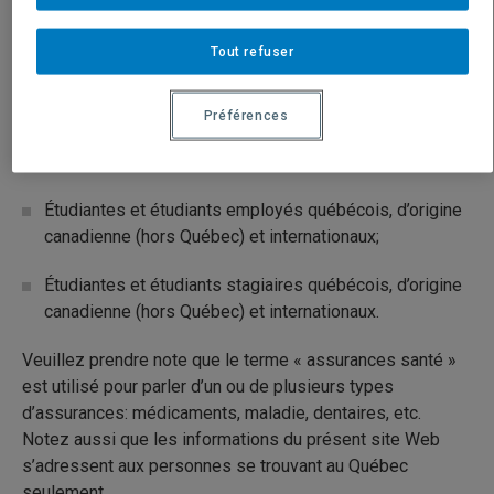
Ce site Web a été conçu pour l’ensemble de la
communauté étudiante de l’UQAM. Il a pour objectif de
Tout refuser
présenter les différents types d’assurances santé
s’adressant aux :
Préférences
Étudiantes et étudiants québécois, d’origine canadienne
(hors Québec) et internationaux;
Étudiantes et étudiants employés québécois, d’origine
canadienne (hors Québec) et internationaux;
Étudiantes et étudiants stagiaires québécois, d’origine
canadienne (hors Québec) et internationaux.
Veuillez prendre note que le terme « assurances santé »
est utilisé pour parler d’un ou de plusieurs types
d’assurances: médicaments, maladie, dentaires, etc.
Notez aussi que les informations du présent site Web
s’adressent aux personnes se trouvant au Québec
seulement.