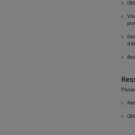
Obt
Vou
pro
Des
d’é
Bes
Res
Plusie
Ren
Obt