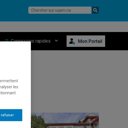
Connexions rapides
Mon Portail
permettent
nalyser les
ctionnant
 refuser