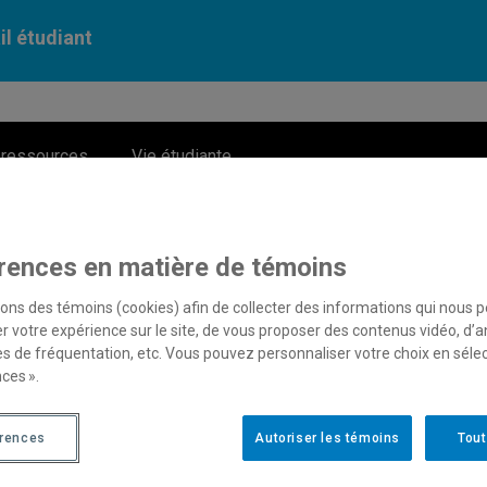
il étudiant
 ressources
Vie étudiante
rences en matière de témoins
ancement des études
sons des témoins (cookies) afin de collecter des informations qui nous 
r votre expérience sur le site, de vous proposer des contenus vidéo, d’a
es de fréquentation, etc. Vous pouvez personnaliser votre choix en séle
lles
ces ».
érences
Autoriser les témoins
Tout