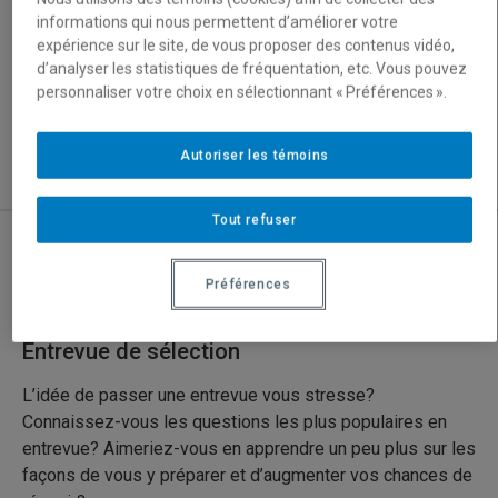
Stratégies de recherche d’emploi
informations qui nous permettent d’améliorer votre
expérience sur le site, de vous proposer des contenus vidéo,
Programmes et professions
d’analyser les statistiques de fréquentation, etc. Vous pouvez
personnaliser votre choix en sélectionnant « Préférences ».
Ateliers et formations
Consultation individuelle
Autoriser les témoins
Nous joindre
Tout refuser
Banque d’emplois
Préférences
Entrevue de sélection
L’idée de passer une entrevue vous stresse?
Connaissez-vous les questions les plus populaires en
entrevue? Aimeriez-vous en apprendre un peu plus sur les
façons de vous y préparer et d’augmenter vos chances de