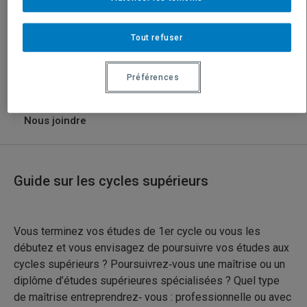
Ressources sur les programmes
Tout refuser
Guide sur les cycles supérieurs
Ateliers et formations
Préférences
Consultation individuelle
Nous joindre
Guide sur les cycles supérieurs
Vous terminez vos études de 1er cycle ou vous les
débutez et vous envisagez de poursuivre vos études aux
cycles supérieurs ? Poursuivrez‐vous une maîtrise ou un
diplôme d’études supérieures spécialisées ? Quel type
de maîtrise entreprendrez‐ vous : professionnelle ou avec