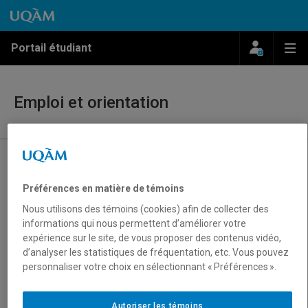
Passer au contenu
Accéder au menu principal
Accéder à la recherche
Passer au contenu
Accéder au menu principal
Menu
Me
Portail étudiant
Emploi et orientation
Présentation
Trouver un emploi
Préférences en matière de témoins
Programmes et professions
Nous utilisons des témoins (cookies) afin de collecter des
informations qui nous permettent d’améliorer votre
Perspectives d’emploi
expérience sur le site, de vous proposer des contenus vidéo,
d’analyser les statistiques de fréquentation, etc. Vous pouvez
Banque d’information scolaire et
personnaliser votre choix en sélectionnant « Préférences ».
professionnelle (REPÈRES)
Ressources sur les professions
Autoriser les témoins