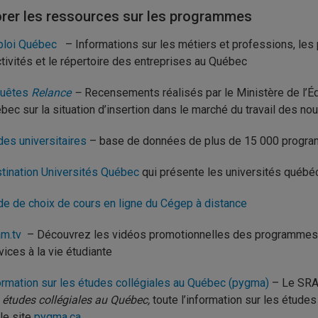
orer les ressources sur les programmes
loi Québec
– Informations sur les métiers et professions, les
ctivités et le répertoire des entreprises au Québec
quêtes
Relance
–
Recensements réalisés par le Ministère de l’É
bec sur la situation d’insertion dans le marché du travail des n
des universitaires
– base de données de plus de 15 000 progra
tination Universités Québec
qui présente les universités québé
de de choix de cours en ligne du Cégep à distance
m.tv
– Découvrez les vidéos promotionnelles des programmes d’
vices à la vie étudiante
ormation sur les études collégiales au Québec (pygma)
– Le SRAM
 études collégiales au Québec,
toute l’information sur les étude
 le site
pygma.ca