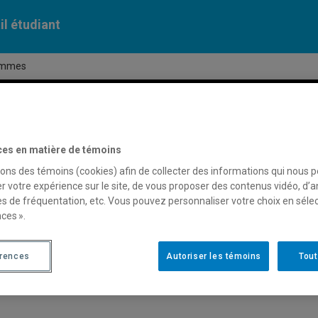
il étudiant
rammes
 ressources
Vie étudiante
ces en matière de témoins
sons des témoins (cookies) afin de collecter des informations qui nous 
oi et orientation
r votre expérience sur le site, de vous proposer des contenus vidéo, d’a
es de fréquentation, etc. Vous pouvez personnaliser votre choix en séle
ources sur les programmes
ces ».
avoir plus sur les perspectives professionnelle
érences
Autoriser les témoins
Tout
vrez les
descriptions de programmes de baccalauréats
de l’UQA