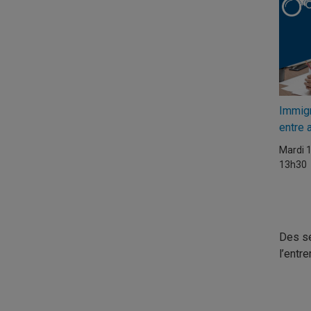
Immigr
entre 
Mardi 
13h30
Des se
l’entr