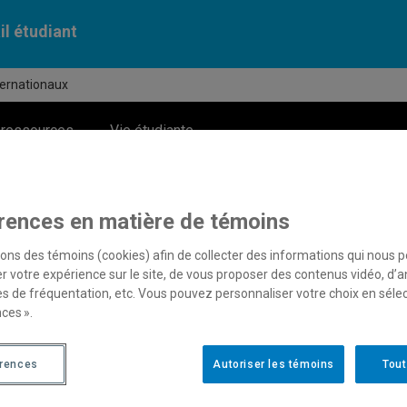
il étudiant
ternationaux
 ressources
Vie étudiante
rences en matière de témoins
iantes et étudiants internationaux
sons des témoins (cookies) afin de collecter des informations qui nous 
r votre expérience sur le site, de vous proposer des contenus vidéo, d’a
es de fréquentation, etc. Vous pouvez personnaliser votre choix en séle
ces ».
lles
érences
Autoriser les témoins
Tout