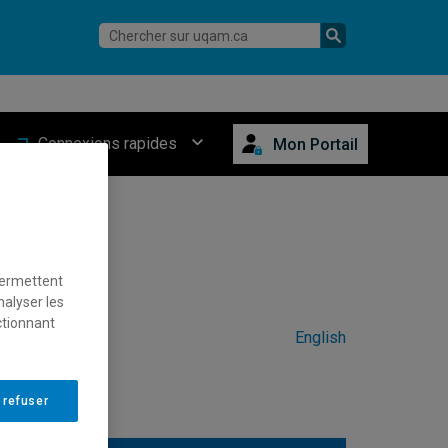
Connexions rapides
Mon Portail
permettent
nalyser les
ctionnant
English
 refuser