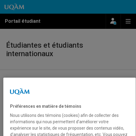
Passer au contenu
Accéder au menu principal
Accéder à la recherche
Passer au contenu
Accéder au menu principal
Menu
Me
Portail étudiant
Étudiantes et étudiants
internationaux
Présentation
Immigration
Immi+
Préférences en matière de témoins
Obtenir les autorisations pour venir étudier à
Nous utilisons des témoins (cookies) afin de collecter des
l’UQAM
informations qui nous permettent d’améliorer votre
expérience sur le site, de vous proposer des contenus vidéo,
Soutien en immigration
d’analyser les statistiques de fréquentation, etc. Vous pouvez