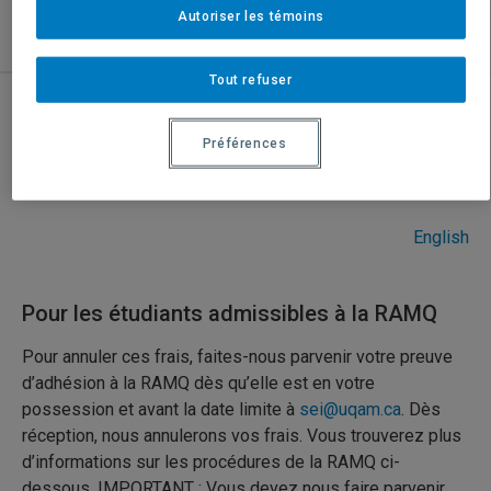
Autoriser les témoins
Nous joindre
Tout refuser
Assurances médicales pour étudiants
Préférences
internationaux
English
Pour les étudiants admissibles à la RAMQ
Pour annuler ces frais, faites-nous parvenir votre preuve
d’adhésion à la RAMQ dès qu’elle est en votre
possession et avant la date limite à
sei@uqam.ca
. Dès
réception, nous annulerons vos frais. Vous trouverez plus
d’informations sur les procédures de la RAMQ ci-
dessous. IMPORTANT : Vous devez nous faire parvenir