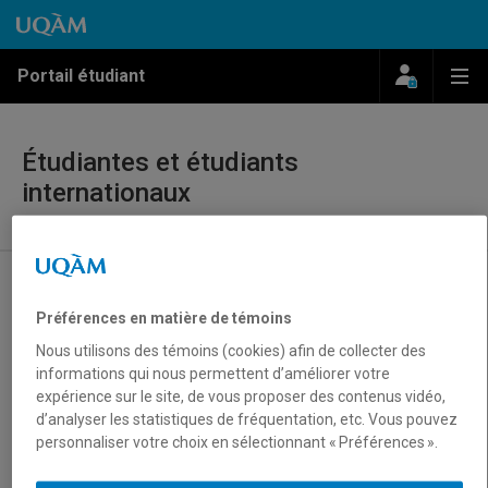
Passer au contenu
Accéder au menu principal
Accéder à la recherche
Passer au contenu
Accéder au menu principal
Menu
Me
Portail étudiant
Étudiantes et étudiants
internationaux
Présentation
Préférences en matière de témoins
Immigration
Nous utilisons des témoins (cookies) afin de collecter des
Préparer votre séjour
informations qui nous permettent d’améliorer votre
Assurances médicales pour étudiants
expérience sur le site, de vous proposer des contenus vidéo,
internationaux
d’analyser les statistiques de fréquentation, etc. Vous pouvez
personnaliser votre choix en sélectionnant « Préférences ».
Recherche de logement
Programme d’accueil ALLÔ!