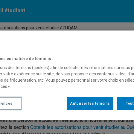
il étudiant
 autorisations pour venir étudier à l’UQAM
 ressources
Vie étudiante
ces en matière de témoins
sons des témoins (cookies) afin de collecter des informations qui nous 
r votre expérience sur le site, de vous proposer des contenus vidéo, d’a
iantes et étudiants internationaux
es de fréquentation, etc. Vous pouvez personnaliser votre choix en séle
gration
ces ».
érences
Autoriser les témoins
Tout
ir les autorisations pour venir étudier à l’UQAM
tes une personne étudiante internationale nouvellement admi
tez la section
Obtenir les autorisations pour venir étudier au Q