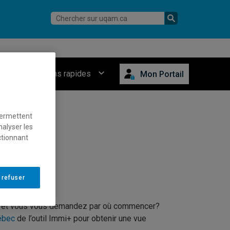
Connexions rapides
Mon Portail
permettent
nalyser les
ctionnant
 refuser
se et vous vous demandez par où commencer?
uébec
de l’outil Immi+ pour obtenir une vue