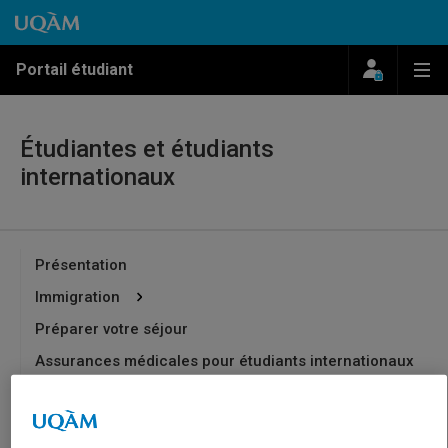
Passer au contenu
Accéder au menu principal
Accéder à la recherche
Passer au contenu
Accéder au menu principal
Menu
Me
Portail étudiant
Étudiantes et étudiants
internationaux
Présentation
Immigration
Préparer votre séjour
Assurances médicales pour étudiants internationaux
Recherche de logement
Programme d’accueil ALLÔ!