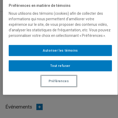
Nous joindre
Préférences en matière de témoins
Nous utilisons des témoins (cookies) afin de collecter des
informations qui nous permettent d’améliorer votre
expérience sur le site, de vous proposer des contenus vidéo,
Programme d’accueil de la communauté
d’analyser les statistiques de fréquentation, etc. Vous pouvez
étudiante internationale – ALLÔ!
personnaliser votre choix en sélectionnant « Préférences ».
Allô! – Ateliers et webinaires
Autoriser les témoins
English
Tout refuser
Préférences
Événements