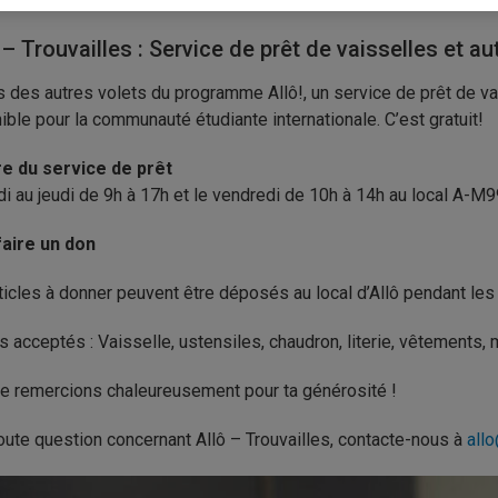
 – Trouvailles : Service de prêt de vaisselles et au
s des autres volets du programme Allô!, un service de prêt de vai
ible pour la communauté étudiante internationale. C’est gratuit!
re du service de prêt
di au jeudi de 9h à 17h et le vendredi de 10h à 14h au local A-M
faire un don
ticles à donner peuvent être déposés au local d’Allô pendant les
es acceptés : Vaisselle, ustensiles, chaudron, literie, vêtements, 
e remercions chaleureusement pour ta générosité !
oute question concernant Allô – Trouvailles, contacte-nous à
all