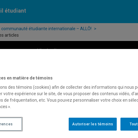
il étudiant
a communauté étudiante internationale – ALLÔ!
es articles
 ressources
Vie étudiante
ces en matière de témoins
iantes et étudiants internationaux
sons des témoins (cookies) afin de collecter des informations qui nous 
r votre expérience sur le site, de vous proposer des contenus vidéo, d’a
ramme d’accueil de la communauté étudiante inte
es de fréquentation, etc. Vous pouvez personnaliser votre choix en séle
ces ».
 – Trouvailles : Service de prêt de vaisselles et au
érences
Autoriser les témoins
Tout