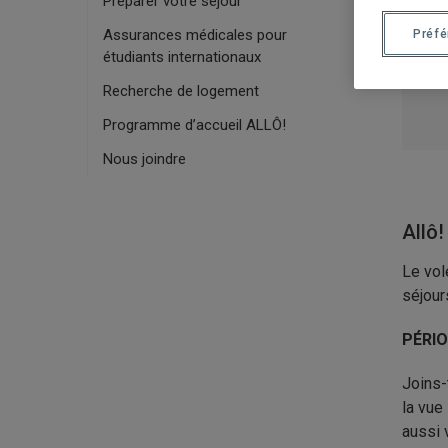
Préparer votre séjour
Assurances médicales pour
Préf
étudiants internationaux
Recherche de logement
Programme d’accueil ALLÔ!
Nous joindre
Allô
Le vol
séjour
PÉRIO
Joins-
la vue
aussi 