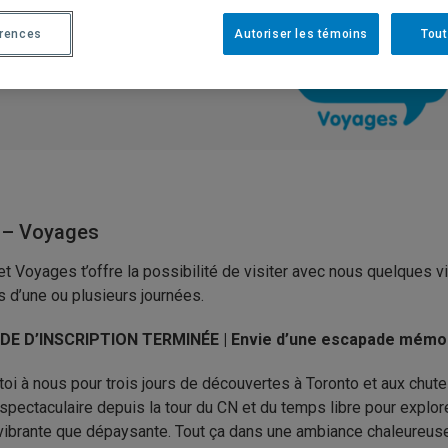
érences
Autoriser les témoins
Tout
! – Voyages
et Voyages t’offre la possibilité de visiter avec nous quelques 
s d’une ou plusieurs journées.
DE D’INSCRIPTION TERMINÉE |
Envie d’une escapade mémor
toi à nous pour trois jours de découvertes à Toronto et aux chute
 spectaculaire depuis la tour du CN et du temps libre pour explore
vibrante que dépaysante. Tout ça dans une ambiance chaleureuse 