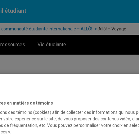
il étudiant
a communauté étudiante internationale – ALLÔ!
Allô! – Voyage
 ressources
Vie étudiante
iantes et étudiants internationaux
ramme d’accueil de la communauté étudiante inte
ces en matière de témoins
! – Voyage
sons des témoins (cookies) afin de collecter des informations qui nous 
r votre expérience sur le site, de vous proposer des contenus vidéo, d’a
es de fréquentation, etc. Vous pouvez personnaliser votre choix en séle
ces ».