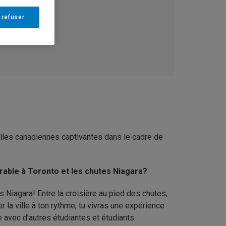
 refuser
villes canadiennes captivantes dans le cadre de
able à Toronto et les chutes Niagara?
s Niagara! Entre la croisière au pied des chutes,
r la ville à ton rythme, tu vivras une expérience
avec d’autres étudiantes et étudiants.