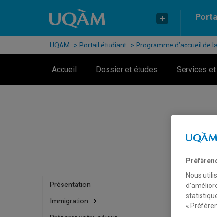
Passer au contenu
Accéder au menu principal
Accéder à la recherche
Porta
UQAM
Portail étudiant
Programme d’accueil de l
Accueil
Dossier et études
Services et
Étud
Prog
Préféren
Allô
Nous utili
Présentation
d’améliore
statistiqu
Immigration
« Préféren