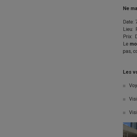
Ne ma
Date: 
Lieu: 
Prix: 
Le
mo
pas, c
Les v
Voy
Vis
Vis