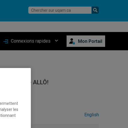
Connexions rapides
Mon Portail
rnationale – ALLÔ!
permettent
nalyser les
English
ctionnant